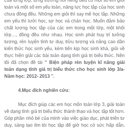
của từng lớp, từng trường nói riêng đều có một số em giỏi
toán và một số em yếu toán, năng lực học tập của học sinh
chưa đồng đều. Những em giỏi thì say mê học tập. Những
em yếu thì lười học, sợ học và chán học. Muốn đảm bảo
chất lượng học tập của các em trong một lớp, một khối
lớp…, đồng đều như nhau. Học sinh phát huy trí tưởng
tượng, rèn luyện tính tư duy, trừu tượng và nâng cao dần
kiến thức học sinh yếu, kém tiến kịp học sinh khá, giỏi về
thực hiện giải các bài toán dạng tính giá trị biểu thức. Nên
tôi đã chọn đề tài
“ Biện pháp rèn luyện kĩ năng giải
toán dạng tính giá trị biểu thức cho học sinh lớp 3/a-
Năm học: 2012- 2013 ”.
4.Mục đích nghiên cứu:
Mục đích giúp các em học môn toán lớp 3, giải toán
về dạng tính giá trị biểu thức thành thạo và học tập tốt hơn.
Góp phần nhỏ bé của mình vào việc giáo dục, phát triển tư
duy, sáng tạo tìm tòi học tập để giờ học có sức hấp dẫn,