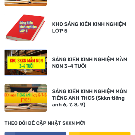
KHO SÁNG KIẾN KINH NGHIỆM
LỚP 5
SÁNG KIẾN KINH NGHIỆM MẦM
NON 3-4 TUỔI
SÁNG KIẾN KINH NGHIỆM MÔN
TIẾNG ANH THCS (Skkn tiếng
anh 6, 7, 8, 9)
THEO DÕI ĐỂ CẬP NHẬT SKKN MỚI