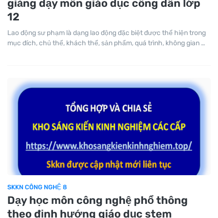
giảng dạy môn giáo dục công dân lớp
12
Lao động sư phạm là dạng lao động đặc biệt được thể hiện trong
mục đích, chủ thể, khách thể, sản phẩm, quá trình, không gian …
SKKN CÔNG NGHỆ 8
Dạy học môn công nghệ phổ thông
theo định hướng giáo dục stem