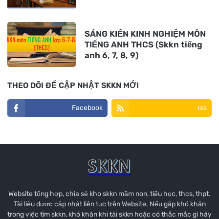
SÁNG KIẾN KINH NGHIỆM MÔN
TIẾNG ANH THCS (Skkn tiếng
anh 6, 7, 8, 9)
THEO DÕI ĐỂ CẬP NHẬT SKKN MỚI
Facebook
rss
Website tổng hợp, chia sẻ kho skkn mầm non, tiểu học, thcs, thpt.
Tài liệu được cập nhật liên tục trên Website. Nếu gặp khó khăn
trong việc tìm skkn, khó khăn khi tải skkn hoặc có thắc mắc gì hãy