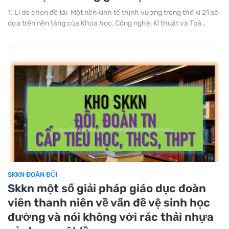
1. Lí do chọn đề tài Một nền kinh tế thịnh vượng trong thế kỉ 21 sẽ
dựa trên nền tảng của Khoa học, Công nghệ, Kĩ thuật và Toá…
SKKN ĐOÀN ĐỘI
Skkn một số giải pháp giáo dục đoàn
viên thanh niên về vấn đề vệ sinh học
đường và nói không với rác thải nhựa