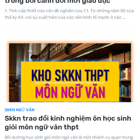
trong bối cảnh đổi mới giáo dục
1. Tính cấp thiết của vấn đề nghiên cứu 1.1. Từ những năm 50 của
thế kỷ XX, với sự xuất hiện của các nền kinh tế mạnh ở các …
SKKN NGỮ VĂN
Skkn trao đổi kinh nghiệm ôn học sinh
giỏi môn ngữ văn thpt
Bồi dưỡng học sinh giỏi môn ngữ văn là một nhiệm vụ quan trọng