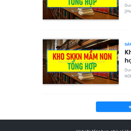
Dướ
[Ph
SÁ
K
h
Dướ
NON