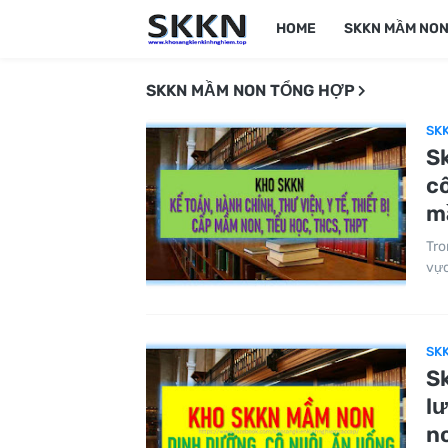
HOME
SKKN MẦM NO
SKKN MẦM NON TỔNG HỢP
SK
S
cô
m
Tro
vực
SK
S
l
n