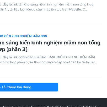
i đây là link tải Kho sáng kiến kinh nghiệm mầm non tổng hợp
ần 1] , tài liệu luôn được cập nhật liên tục trên Website. C…
NG KIẾN KINH NGHIỆM MẦM NON
ho sáng kiến kinh nghiệm mầm non tổng
ợp (phần 3)
i đây là link download của kho SÁNG KIẾN KINH NGHIỆM MẦM
 tổng hợp phần 3 , sẽ thường xuyên cập nhật các bộ tài liệu m…
Tải thêm bài đăng