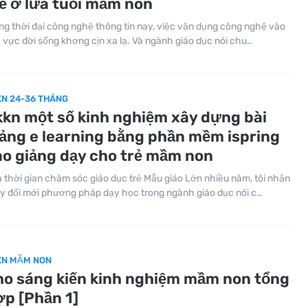
ẻ ở lứa tuổi mầm non
ng thời đại công nghệ thông tin nay, việc vận dụng công nghệ vào
h vực đời sống khơng cịn xa lạ. Và ngành giáo dục nói chu…
KN 24-36 THÁNG
kkn một số kinh nghiệm xây dựng bài
iảng e learning bằng phần mềm ispring
ào giảng dạy cho trẻ mầm non
 thời gian chăm sóc giáo dục trẻ Mẫu giáo Lớn nhiều năm, tôi nhận
y đổi mới phương pháp dạy học trong ngành giáo dục nói c…
KN MẦM NON
ho sáng kiến kinh nghiệm mầm non tổng
ợp [Phần 1]