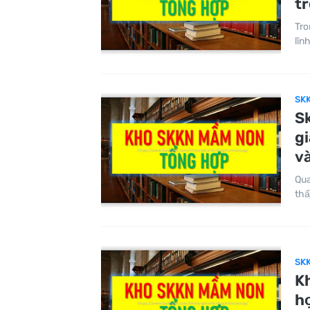
tr
Tro
lĩn
SK
S
g
v
Qua
thấ
SK
K
h