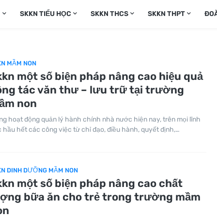
N
SKKN TIỂU HỌC
SKKN THCS
SKKN THPT
ĐO
KN MẦM NON
kkn một số biện pháp nâng cao hiệu quả
ng tác văn thư – lưu trữ tại trường
ầm non
ng hoạt động quản lý hành chính nhà nước hiện nay, trên mọi lĩnh
 hầu hết các công việc từ chỉ đạo, điều hành, quyết định,…
KN DINH DƯỠNG MẦM NON
kkn một số biện pháp nâng cao chất
ượng bữa ăn cho trẻ trong trường mầm
on