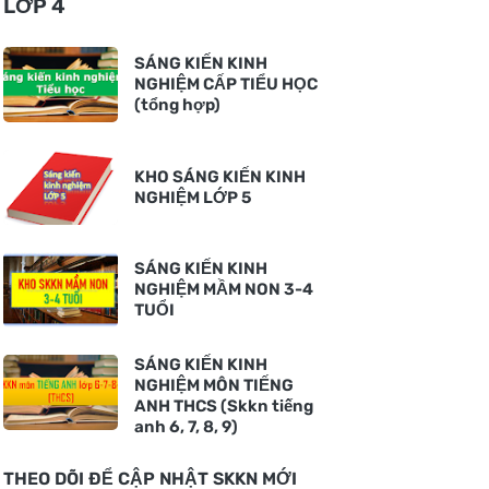
LỚP 4
SÁNG KIẾN KINH
NGHIỆM CẤP TIỂU HỌC
(tổng hợp)
KHO SÁNG KIẾN KINH
NGHIỆM LỚP 5
SÁNG KIẾN KINH
NGHIỆM MẦM NON 3-4
TUỔI
SÁNG KIẾN KINH
NGHIỆM MÔN TIẾNG
ANH THCS (Skkn tiếng
anh 6, 7, 8, 9)
THEO DÕI ĐỂ CẬP NHẬT SKKN MỚI