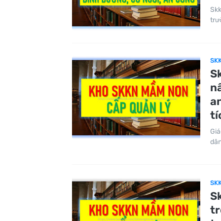
Skk
trư
SK
Sk
nâ
an
ti
Giá
dân
SKK
S
tr