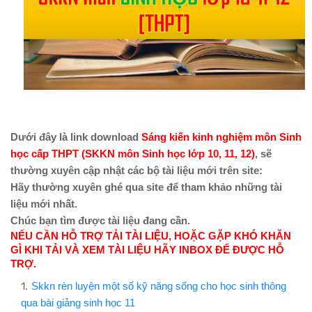
Dưới đây là link download
Sáng kiến kinh nghiệm môn Sinh
học cấp THPT (SKKN môn Sinh học lớp 10, 11, 12)
, sẽ
thường xuyên cập nhật các bộ tài liệu mới trên site:
Hãy thường xuyên ghé qua site để tham khảo những tài
liệu mới nhất.
Chúc bạn tìm được tài liệu đang cần.
NẾU CẦN HỖ TRỢ TẢI TÀI LIỆU, HOẶC GẶP KHÓ KHĂN
GÌ KHI TẢI VÀ XEM TÀI LIỆU HÃY INBOX ĐỂ ĐƯỢC HỖ
TRỢ.
Skkn rèn luyện một số kỹ năng sống cho học sinh thông
qua bài giảng sinh học 11