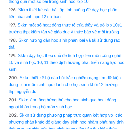
thông qua một số bài trong sinh học lớp 10
Skkn thiết kế các bài tập tình huống để dạy học phần
tiến hóa sinh học 12 cơ bản
Skkn một số hoạt động thực tế của thầy và trò lớp 10s1
trường thpt kiệm tân về giáo dục ý thức bảo vệ môi trường
Skkn hướng dẫn học sinh phân loại và tái sử dụng rác
thải
Skkn dạy học theo chủ đề tích hợp liên môn công nghệ
10 và sinh học 10, 11 theo định hướng phát triển năng lực học
sinh
Skkn thiết kế bộ câu hỏi trắc nghiệm dạng tìm dữ kiện
đúng –sai môn sinh học dành cho học sinh khối 12 trường
thpt nguyễn du
Skkn làm tăng hứng thú cho học sinh qua hoạt động
ngoại khóa trong bộ môn sinh học
Skkn sử dụng phương pháp trực quan kết hợp với các
phương pháp khác để giảng dạy sinh học nhằm phát huy tính
tích cực, tự giác của học sinh trong việc tiếp thu kiến thức