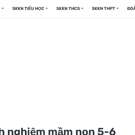
N
SKKN TIỂU HỌC
SKKN THCS
SKKN THPT
ĐO
nh nghiệm mầm non 5-6