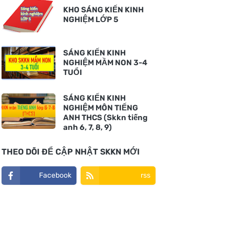
KHO SÁNG KIẾN KINH
NGHIỆM LỚP 5
SÁNG KIẾN KINH
NGHIỆM MẦM NON 3-4
TUỔI
SÁNG KIẾN KINH
NGHIỆM MÔN TIẾNG
ANH THCS (Skkn tiếng
anh 6, 7, 8, 9)
THEO DÕI ĐỂ CẬP NHẬT SKKN MỚI
Facebook
rss