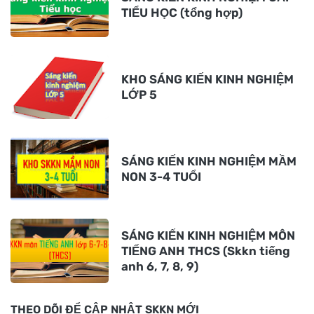
TIỂU HỌC (tổng hợp)
KHO SÁNG KIẾN KINH NGHIỆM
LỚP 5
SÁNG KIẾN KINH NGHIỆM MẦM
NON 3-4 TUỔI
SÁNG KIẾN KINH NGHIỆM MÔN
TIẾNG ANH THCS (Skkn tiếng
anh 6, 7, 8, 9)
THEO DÕI ĐỂ CẬP NHẬT SKKN MỚI