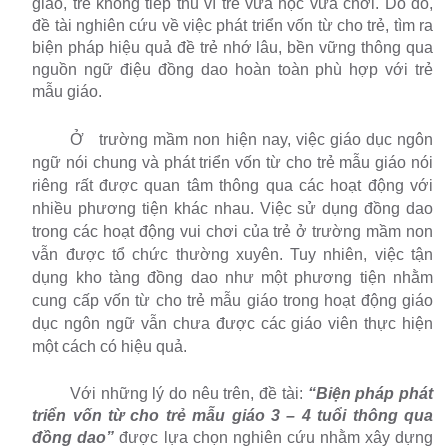
giáo, trẻ không tiếp thu vì trẻ vừa học vừa chơi. Dó đó,
đề tài nghiên cứu về việc phát triển vốn từ cho trẻ, tìm ra
biện pháp hiệu quả đề trẻ nhớ lâu, bền vững thông qua
nguồn ngữ điệu đồng dao hoàn toàn phù hợp với trẻ
mẫu giáo.
Ở
trường mầm non hiện nay, việc giáo dục ngôn
ngữ nói chung và phát triển vốn từ cho trẻ mẫu giáo nói
riêng rất được quan tâm thông qua các hoạt động với
nhiều phương tiện khác nhau. Việc sử dụng đồng dao
trong các hoạt động vui chơi của trẻ ở trường mầm non
vẫn được tổ chức thường xuyên. Tuy nhiên, việc tận
dụng kho tàng đồng dao như một phương tiện nhằm
cung cấp vốn từ cho trẻ mẫu giáo trong hoạt động giáo
dục ngôn ngữ vẫn chưa được các giáo viên thực hiện
một cách có hiệu quả.
Với những lý do nêu trên, đề tài:
“Biện pháp phát
triển vốn từ cho trẻ mẫu
giáo 3 – 4 tuổi thông qua
đồng dao”
được lựa chọn nghiên cứu nhằm xây dựng