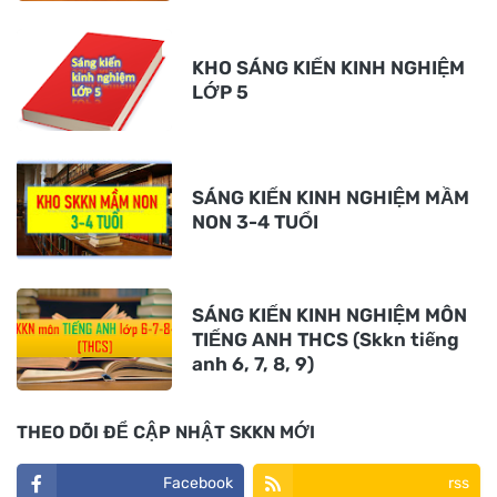
KHO SÁNG KIẾN KINH NGHIỆM
LỚP 5
SÁNG KIẾN KINH NGHIỆM MẦM
NON 3-4 TUỔI
SÁNG KIẾN KINH NGHIỆM MÔN
TIẾNG ANH THCS (Skkn tiếng
anh 6, 7, 8, 9)
THEO DÕI ĐỂ CẬP NHẬT SKKN MỚI
Facebook
rss