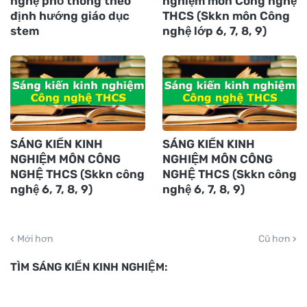
nghệ phổ thông theo
nghiệm môn Công nghệ
định hướng giáo dục
THCS (Skkn môn Công
stem
nghệ lớp 6, 7, 8, 9)
SÁNG KIẾN KINH
SÁNG KIẾN KINH
NGHIỆM MÔN CÔNG
NGHIỆM MÔN CÔNG
NGHỆ THCS (Skkn công
NGHỆ THCS (Skkn công
nghệ 6, 7, 8, 9)
nghệ 6, 7, 8, 9)
Mới hơn
Cũ hơn
TÌM SÁNG KIẾN KINH NGHIỆM: