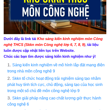
Dưới đây là link tải
Kho sáng kiến kinh nghiệm môn Công
nghệ THCS (Skkn môn Công nghệ lớp 6, 7, 8, 9)
, tài liệu
luôn được cập nhật liên tục trên Website.
Chúc các bạn tìm được sáng kiến kinh nghiệm như ý!
Sáng kiến kinh nghiệm về mô hình lắp đặt mạng điện
trong nhà môn công nghệ 9
Skkn tổ chức hoạt động trải nghiệm sáng tạo nhằm
phát huy tính tích cực, chủ động, sáng tạo của học sinh
trong một số chủ đề môn công nghệ lớp 9
Skkn giải pháp nâng cao chất lượng giờ thực hành
công nghệ 6